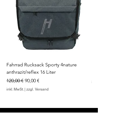
Fahrrad Rucksack Sporty 4nature
Regenschutz für Fah
anthrazit/reflex 16 Liter
Preis
10,00 €
Standardpreis
Sale-Preis
120,00 €
90,00 €
inkl. MwSt.
inkl. MwSt.
|
zzgl. Versand