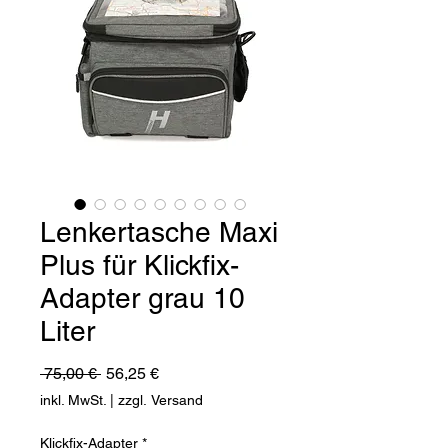
Lenkertasche Maxi
Plus für Klickfix-
Adapter grau 10
Liter
Standardpreis
Sale-
 75,00 € 
56,25 €
Preis
inkl. MwSt.
|
zzgl. Versand
Klickfix-Adapter
*