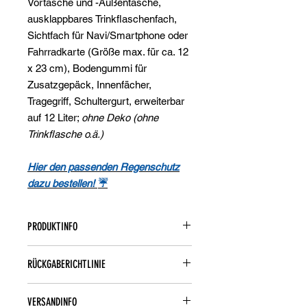
Vortasche und -Außentasche,
ausklappbares Trinkflaschenfach,
Sichtfach für Navi/Smartphone oder
Fahrradkarte (Größe max. für ca. 12
x 23 cm), Bodengummi für
Zusatzgepäck, Innenfächer,
Tragegriff, Schultergurt, erweiterbar
auf 12 Liter;
ohne Deko (ohne
Trinkflasche o.ä.)
Hier den passenden Regenschutz
dazu bestellen!
☔
PRODUKTINFO
Maße: L28xB17xH22 cm
RÜCKGABERICHTLINIE
Volumen: 10 Liter (erweiterbar auf 12
Liter)
🛍️
Widerrufsrecht/Rückgaberichtlinie
Gewicht: 1,0 kg
VERSANDINFO