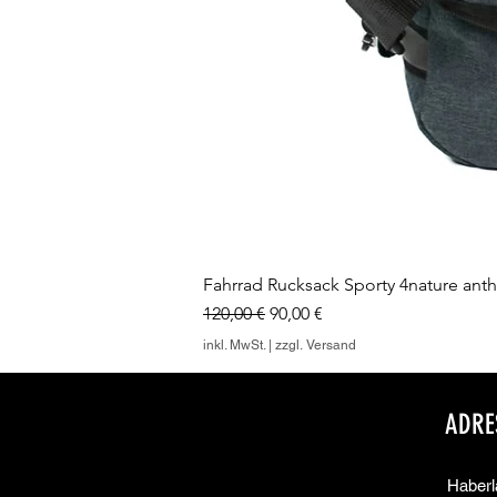
Fahrrad Rucksack Sporty 4nature anthra
Standardpreis
Sale-Preis
120,00 €
90,00 €
inkl. MwSt.
|
zzgl. Versand
ADRE
Haber