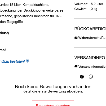
Volumen: 15,0 Liter
un/leo 15 Liter, Kompaktschiene,
Gewicht: 1,0 kg
abdeckung, per Druckknopf erweiterbares
tasche, gepolstertes Innenfach für 16''-
oden,Tragegriffe
RÜCKGABERICH
obust)
🛍️
Widerrufsrecht/Rüc
mel!
VERSANDINFO
 dazu bestellen!
☔
🚚
Versandinformati
Noch keine Bewertungen vorhanden
Jetzt die erste Bewertung abgeben.
Bewertung abgeben