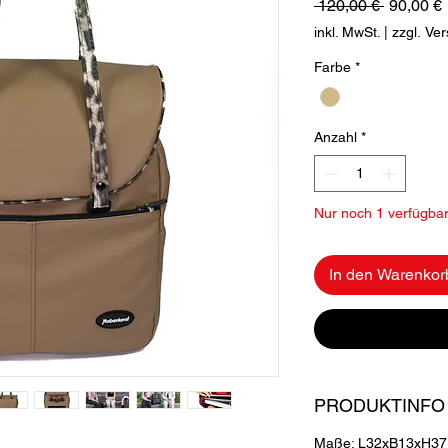
Standard
 120,00 € 
90,00 €
inkl. MwSt.
|
zzgl. Ve
Farbe
*
Anzahl
*
Nur noch 1 verfügba
In den Warenkor
PRODUKTINFO
Maße: L32xB13xH37