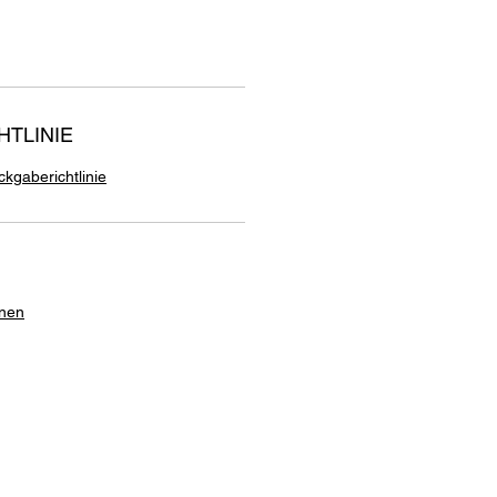
TLINIE
kgaberichtlinie
onen