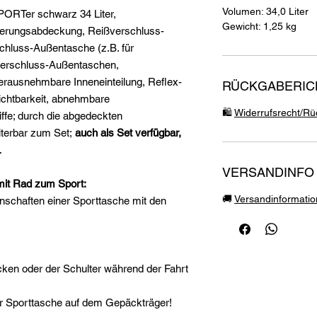
Volumen: 34,0 Liter
PORTer schwarz 34 Liter,
Gewicht: 1,25 kg
terungsabdeckung, Reißverschluss-
chluss-Außentasche (z.B. für
verschluss-Außentaschen,
erausnehmbare Inneneinteilung, Reflex-
RÜCKGABERICH
Sichtbarkeit, abnehmbare
🛍️
Widerrufsrecht/Rüc
ffe; durch die abgedeckten
terbar zum Set;
auch als Set verfügbar,
L
VERSANDINFO
 mit Rad zum Sport:
🚚
Versandinformati
nschaften einer Sporttasche mit den
ken oder der Schulter während der Fahrt
er Sporttasche auf dem Gepäckträger!