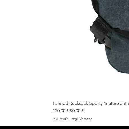
Fahrrad Rucksack Sporty 4nature anthra
Standardpreis
Sale-Preis
120,00 €
90,00 €
inkl. MwSt.
|
zzgl. Versand