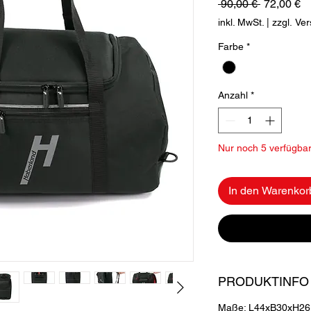
Standardp
Sa
 90,00 € 
72,00 €
Pr
inkl. MwSt.
|
zzgl. Ve
Farbe
*
Anzahl
*
Nur noch 5 verfügba
In den Warenkor
PRODUKTINFO
Maße: L44xB30xH26