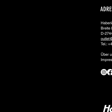
ADRE
Haber
Breite 
D-274
outlet
Tel.: +
Über u
Impre