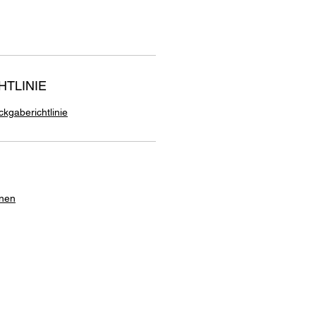
TLINIE
kgaberichtlinie
onen