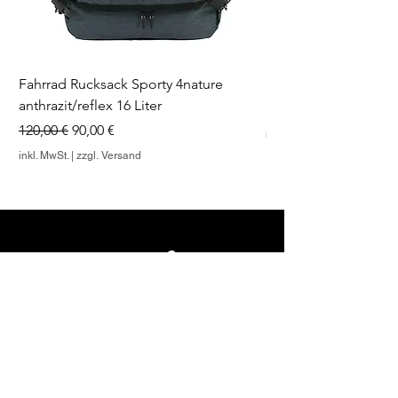
Fahrrad Rucksack Sporty 4nature
Regenschutz für Fah
anthrazit/reflex 16 Liter
Preis
10,00 €
Standardpreis
Sale-Preis
120,00 €
90,00 €
inkl. MwSt.
inkl. MwSt.
|
zzgl. Versand
ÖFFNUNGSZEITEN VOR ORT
Mo-Do 8:00 - 16:00 Uhr
Fr 8:00 - 12:00 Uhr