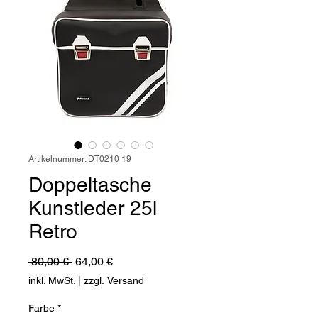
Artikelnummer: DT0210 19
Doppeltasche
Kunstleder 25l
Retro
Standardpreis
Sale-
 80,00 € 
64,00 €
Preis
inkl. MwSt.
|
zzgl. Versand
Farbe
*