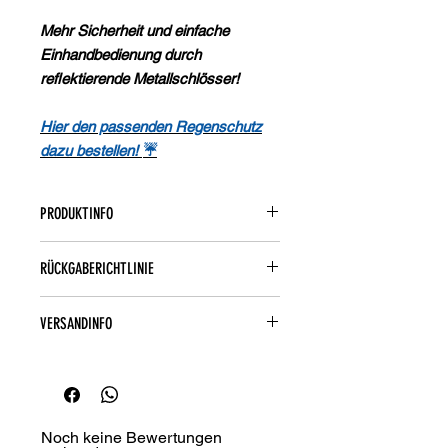
Mehr Sicherheit und einfache
Einhandbedienung durch
reflektierende Metallschlösser!
Hier den passenden Regenschutz
dazu bestellen!
☔
PRODUKTINFO
Maße: L32xB12xH32 cm (je Seite);
RÜCKGABERICHTLINIE
Abstand der Taschenseiten ca. 16 cm
Volumen: 25 Liter (gesamt)
🛍️
Widerrufsrecht/Rückgaberichtlinie
Gewicht: 1,25 kg
VERSANDINFO
🚚
Versandinformationen
Noch keine Bewertungen